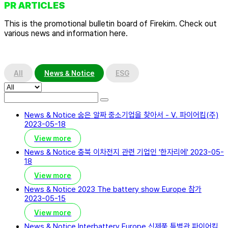
PR ARTICLES
This is the promotional bulletin board of Firekim. Check out
various news and information here.
All
News & Notice
ESG
News & Notice
숨은 알짜 중소기업을 찾아서 - V. 파이어킴(주)
2023-05-18
View more
News & Notice
충북 이차전지 관련 기업인 '한자리에'
2023-05-
18
View more
News & Notice
2023 The battery show Europe 참가
2023-05-15
View more
News & Notice
Interbattery Europe 신제품 특별관 파이어킴