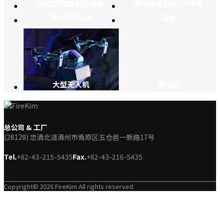
进线配电盘和开闭器
通信服务器室,UPS等
电力储存设施
船舶
大型无人机
发电站
总公司 & 工厂
(28128) 忠清北道清州市青原区五仓邑一新路17号
Tel.
+82-43-215-5435
Fax.
+82-43-216-5435
Copyright© 2026 FireKim All rights reserved.