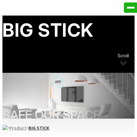
B
I
G
S
T
I
C
K
Scroll
SAFE OUR SPACE
BIG STICK
Product